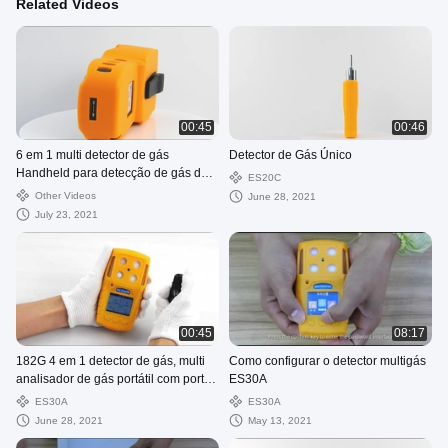
Related Videos
00:45
00:46
6 em 1 multi detector de gás
Detector de Gás Único
Handheld para detecção de gás de
ES20C
Lel O2 H2s Nh3 Voc Co
Other Videos
June 28, 2021
July 23, 2021
00:45
08:17
182G 4 em 1 detector de gás, multi
Como configurar o detector multigás
analisador de gás portátil com porta
ES30A
do carregador de USB
ES30A
ES30A
June 28, 2021
May 13, 2021