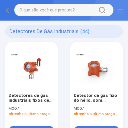
Detectores De Gás Industriais
(44)
Detectores de gás
Detector de gás fixo
industriais fixos de
do hélio, som
NDIR com o sensor
industrial do
MOQ:
1
MOQ:
1
importado 4 da
detector de escape
obtenha o ultimo preço
obtenha o ultimo preço
CIDADE - 20A
do gás/alarme da luz