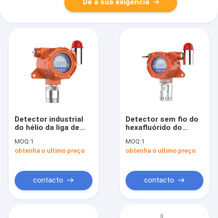
Dê a sua exigência
Detector industrial
Detector sem fio do
do hélio da liga de
hexafluórido do
alumínio de
enxofre do sensor
MOQ:
1
MOQ:
1
detectores de gás da
industrial do gás IP66
obtenha o ultimo preço
obtenha o ultimo preço
elevada precisão
IP66
contacto
contacto