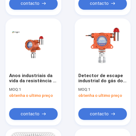
contacto
contacto
Anos industriais da
Detector de escape
vida da resistência 2
industrial do gás do
- 3 da explosão dos
sensor do gás do
MOQ:
1
MOQ:
1
detectores de gás do
argônio da liga de
obtenha o ultimo preço
obtenha o ultimo preço
hidrogênio fixo
alumínio
contacto
contacto