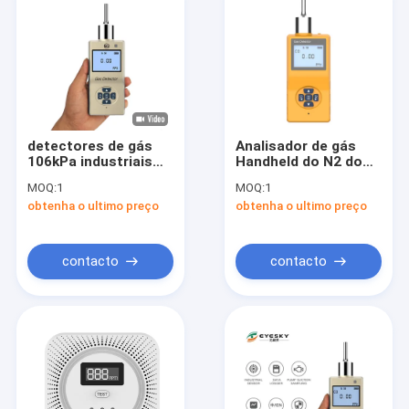
detectores de gás
Analisador de gás
106kPa industriais
Handheld do N2 do
portáteis com
detector de escape
MOQ:
1
MOQ:
1
alarme claro sadio
do gás do nitrogênio
obtenha o ultimo preço
obtenha o ultimo preço
à prova de explosões
contacto
contacto
Casa
Produtos
Sobre nós