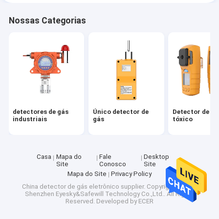
Nossas Categorias
detectores de gás
Único detector de
Detector de gá
industriais
gás
tóxico
Casa
Mapa do
Fale
Desktop
Site
Conosco
Site
Mapa do Site
Privacy Policy
China detector de gás eletrônico supplier.
Copyright © 2026
Shenzhen Eyesky&Safewill Technology Co.,Ltd.. All Rights
Reserved. Developed by
ECER