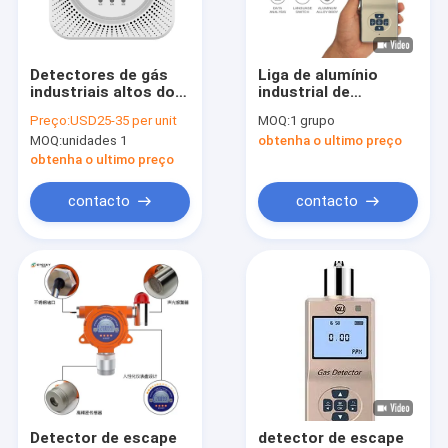
Excursão da fábrica
Controle da qualidade
Detectores de gás
Liga de alumínio
industriais altos do
industrial de
Contacte-nos
monóxido de
detector de gás dos
Preço:
USD25-35 per unit
MOQ:
1 grupo
carbono da
monitores C2h4 do
MOQ:
unidades 1
obtenha o ultimo preço
sensibilidade para o
gás da metalurgia
Peça umas citações
carro para dentro
200Rpm
obtenha o ultimo preço
News
contacto
contacto
detectores de gás industriais
Único detector de gás
Detector de gás tóxico
multi detector de gás portátil
Detector de escape
detector de escape