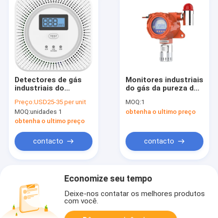
Detectores de gás
Monitores industriais
industriais do
do gás da pureza do
monóxido de
argônio IP66 com
Preço:
USD25-35 per unit
MOQ:
1
carbono para o carro
alarme sadio e claro
MOQ:
unidades 1
obtenha o ultimo preço
dentro do dispositivo
de segurança
obtenha o ultimo preço
esperto da casa
contacto
contacto
Economize seu tempo
Deixe-nos contatar os melhores produtos
com você.