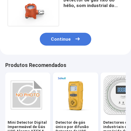
hélio, som industrial do
detector de escape do
gás/alarme da luz
Continue
Produtos Recomendados
Mini Detector Digital
Detector de gás
Detectores de 
Impermeável de Gás
único por difusão
industriais do