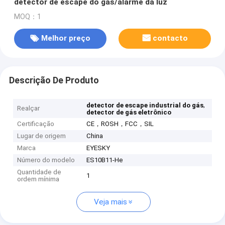
detector de escape do gás/alarme da luz
MOQ：1
Melhor preço
contacto
Descrição De Produto
,
detector de escape industrial do gás
Realçar
detector de gás eletrônico
Certificação
CE，ROSH，FCC，SIL
Lugar de origem
China
Marca
EYESKY
Número do modelo
ES10B11-He
Quantidade de
1
ordem mínima
Veja mais