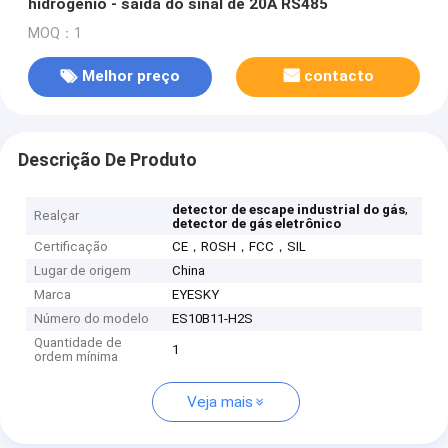
hidrogênio - saída do sinal de 20A RS485
MOQ：1
Melhor preço
contacto
Descrição De Produto
,
detector de escape industrial do gás
Realçar
detector de gás eletrônico
Certificação
CE，ROSH，FCC，SIL
Lugar de origem
China
Marca
EYESKY
Número do modelo
ES10B11-H2S
Quantidade de
1
ordem mínima
Veja mais