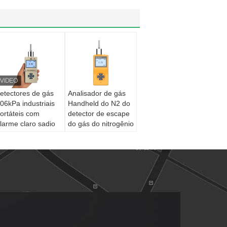
etectores de gás
Analisador de gás
06kPa industriais
Handheld do N2 do
ortáteis com
detector de escape
larme claro sadio
do gás do nitrogênio
à prova de
explosões