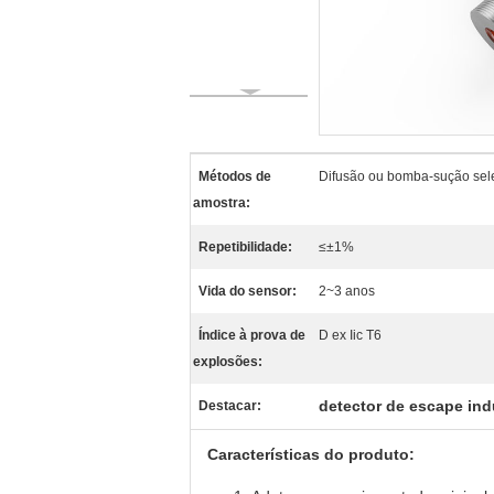
Métodos de
Difusão ou bomba-sução sel
amostra:
Repetibilidade:
≤±1%
Vida do sensor:
2~3 anos
Índice à prova de
D ex Iic T6
explosões:
detector de escape ind
Destacar:
Características do produto: