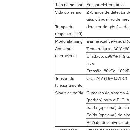
Tipo do sensor
Sensor eletroquímico
Vida do sensor
2~3 anos de detector de
gás, dispositivo de me
Tempo de
detector de gás fixo de
resposta (T90)
Modo alarming
alarme Audível-visual (
Ambiente
Temperatura: -30℃~60℃
operacional
Umidade: ≤95%RH (não
filtro
Pressão: 86kPa~106kP
Tensão de
C.C. 24V (16~30VDC)
funcionamento
Sinais de saída
O padrão do sistema 4~
(padrão) para o PLC, a 
Saída (opcional) do sin
Saída (opcional) do si
Relé de dois níveis ou