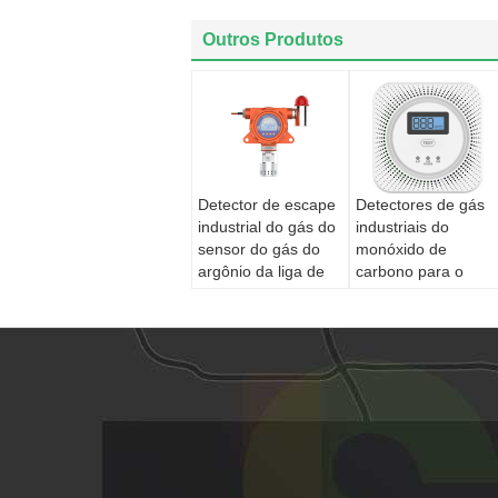
Outros Produtos
Detector de escape
Detectores de gás
industrial do gás do
industriais do
sensor do gás do
monóxido de
argônio da liga de
carbono para o
alumínio
carro dentro do
dispositivo de
segurança esperto
da casa