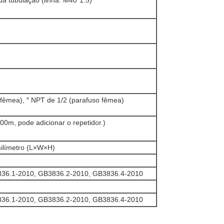
da tubulação (linha: M40*1.5)
 fêmea), ″ NPT de 1/2 (parafuso fêmea)
0m, pode adicionar o repetidor.)
límetro (L×W×H)
36.1-2010, GB3836.2-2010, GB3836.4-2010
36.1-2010, GB3836.2-2010, GB3836.4-2010