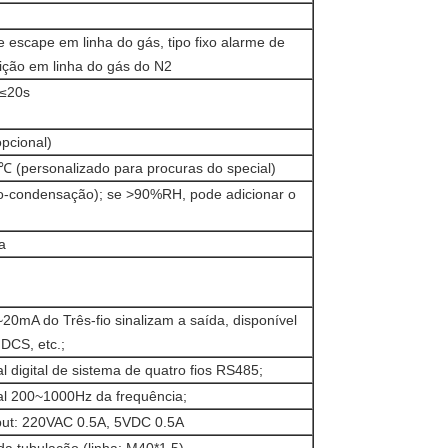
 escape em linha do gás, tipo fixo alarme de
dição em linha do gás do N2
 ≤20s
opcional)
 (personalizado para procuras do special)
-condensação); se >90%RH, pode adicionar o
a
20mA do Três-fio sinalizam a saída, disponível
DCS, etc.;
al digital de sistema de quatro fios RS485;
nal 200~1000Hz da frequência;
tput: 220VAC 0.5A, 5VDC 0.5A