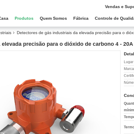
Vendas e Supo
Casa
Produtos
Quem Somos
Fábrica
Controle de Quali
striais
Detectores de gás industriais da elevada precisão para o di
a elevada precisão para o dióxido de carbono 4 - 20
Deta
Lugar
Marca
Certif
Númer
Cond
Quant
mínim
Tempo
Termo