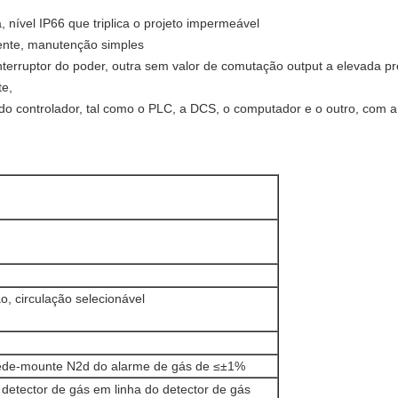
, nível IP66 que triplica o projeto impermeável
lmente, manutenção simples
erruptor do poder, outra sem valor de comutação output a elevada prec
te,
o controlador, tal como o PLC, a DCS, o computador e o outro, com a
, circulação selecionável
rede-mounte N2d do alarme de gás de ≤±1%
 detector de gás em linha do detector de gás