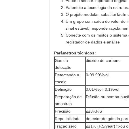
Adote o sensor importado original
Patenteie a tecnologia da estrutura
O projeto modular, substitui faci
Um grupo com saída do valor do int
sinal estável, responde rapidamen
Conecte com os muitos o sistema d
registador de dados e análise
Parâmetros técnicos:
Gás da
dióxido de carbono
detecção
Detectando a
0-99.99%vol
escala
Definição
0.01%vol, 0.1%vol
Preparação de
Difusão ou bomba-sução
amostras
Precisão
≤±3%F.S
Repetibilidade
detector de gás da pa
Tração zero
≤±1% (F.S/year) fixou o