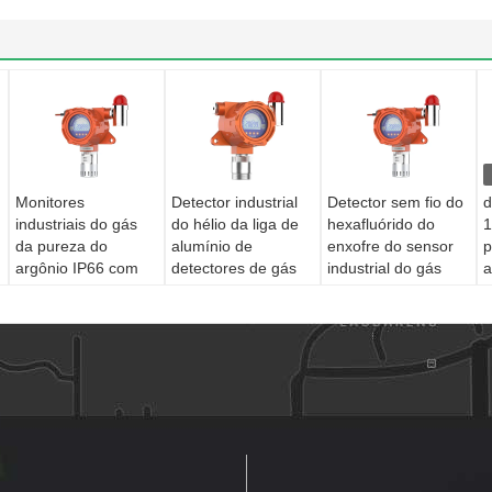
Monitores
Detector industrial
Detector sem fio do
d
industriais do gás
do hélio da liga de
hexafluórido do
1
da pureza do
alumínio de
enxofre do sensor
p
argônio IP66 com
detectores de gás
industrial do gás
a
alarme sadio e claro
da elevada precisão
IP66
IP66