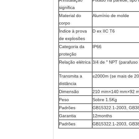
A instalação
Fixado na parede, tipo 
significa
Material do
Alumínio de molde
corpo
Índice à prova
D ex IIC T6
de explosões
Categoria da
IP66
proteção
Relação elétrica
3/4 de ″ NPT (parafuso
Transmita a
≤2000m (se mais de 200
distância
Dimensão
210 mm×140 mm×92 mi
Peso
Sobre 1.5Kg
Padrões
GB15322.1-2003, GB38
Garantia
12months
Padrões
GB15322.1-2003, GB38