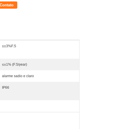
Contato
≤±3%F.S
≤±1% (F.S/year)
alarme sadio e claro
IP66