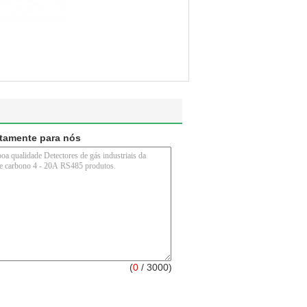
etamente para nós
(
0
/ 3000)