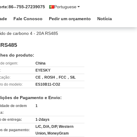
rte:
86--755-27239075
Portuguese
dade
Fale Conosco
Pedir um orçamento
Notícia
óxido de carbono 4 - 20A RS485
A RS485
lhes do produto:
 de origem:
China
:
EYESKY
icação:
CE，ROSH，FCC，SIL
o do modelo:
ES10B11-CO2
ições de Pagamento e Envio:
idade de ordem
1
a:
 de entrega:
1-2days
L/C, D/A, D/P, Western
s de pagamento:
Union, MoneyGram