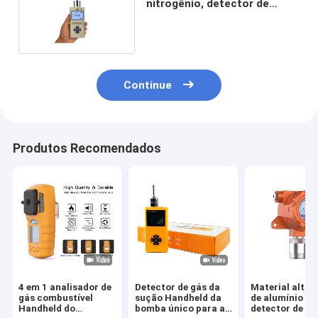
nitrogênio, detector de
escape eletrônico da
categoria da proteção IP66
Continue
Produtos Recomendados
4 em 1 analisador de
Detector de gás da
Material alto d
gás combustível
sução Handheld da
de alumínio do
Handheld do
bomba único para a
detector de e