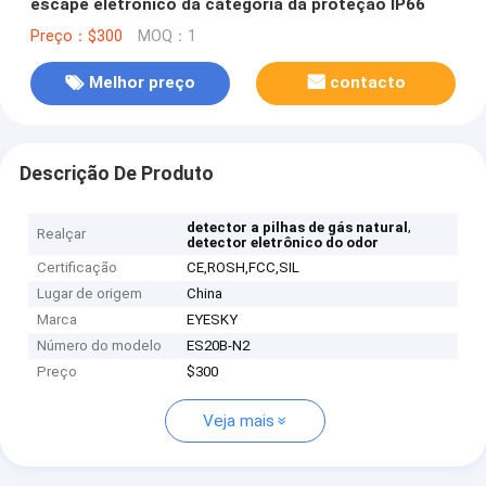
escape eletrônico da categoria da proteção IP66
Preço：$300
MOQ：1
Melhor preço
contacto
Descrição De Produto
,
detector a pilhas de gás natural
Realçar
detector eletrônico do odor
Certificação
CE,ROSH,FCC,SIL
Lugar de origem
China
Marca
EYESKY
Número do modelo
ES20B-N2
Preço
$300
Veja mais