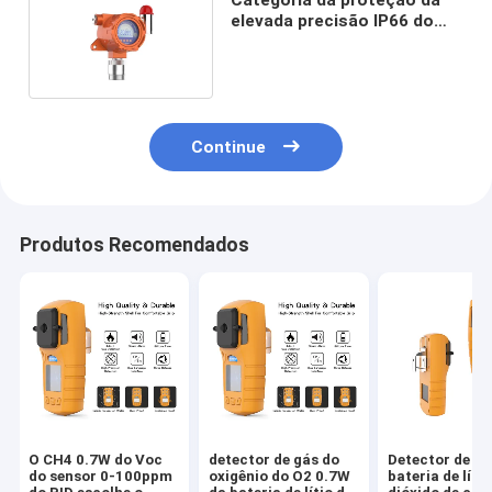
elevada precisão IP66 do
detector de gás do dióxido
de carbono única
Continue
Produtos Recomendados
O CH4 0.7W do Voc
detector de gás do
Detector de gá
do sensor 0-100ppm
oxigênio do O2 0.7W
bateria de líti