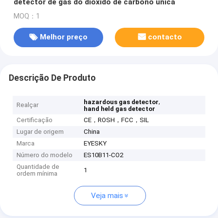
detector de gás do dióxido de carbono única
MOQ：1
Melhor preço
contacto
Descrição De Produto
,
hazardous gas detector
Realçar
hand held gas detector
Certificação
CE，ROSH，FCC，SIL
Lugar de origem
China
Marca
EYESKY
Número do modelo
ES10B11-CO2
Quantidade de
1
ordem mínima
Veja mais