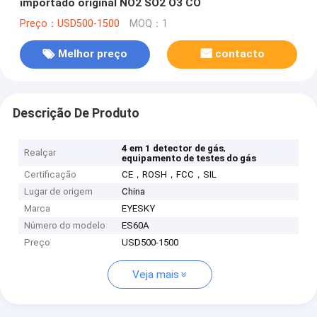
importado original NO2 SO2 O3 CO
Preço：USD500-1500
MOQ：1
Melhor preço
contacto
Descrição De Produto
,
4 em 1 detector de gás
Realçar
equipamento de testes do gás
Certificação
CE，ROSH，FCC，SIL
Lugar de origem
China
Marca
EYESKY
Número do modelo
ES60A
Preço
USD500-1500
Veja mais