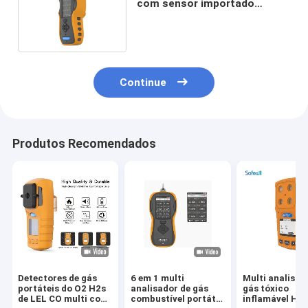
com sensor importado
original NO2 SO2 O3 CO
Continue
Produtos Recomendados
Detectores de gás
6 em 1 multi
Multi analisad
portáteis do O2 H2s
analisador de gás
gás tóxico
de LEL CO multi com
combustível portátil
inflamável Ha